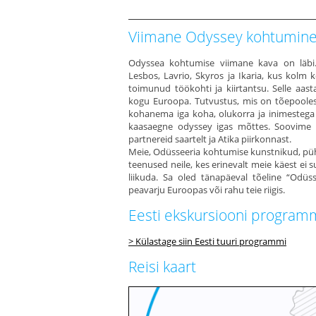
Viimane Odyssey kohtumin
Odyssea kohtumise viimane kava on läbi. 
Lesbos, Lavrio, Skyros ja Ikaria, kus kolm 
toimunud töökohti ja kiirtantsu. Selle aasta
kogu Euroopa. Tutvustus, mis on tõepoole
kohanema iga koha, olukorra ja inimestega ikk
kaasaegne odyssey igas mõttes. Soovime t
partnereid saartelt ja Atika piirkonnast.
Meie, Odüsseeria kohtumise kunstnikud, püh
teenused neile, kes erinevalt meie käest ei 
liikuda. Sa oled tänapäeval tõeline “Odüss
peavarju Euroopas või rahu teie riigis.
Eesti ekskursiooni program
> Külastage siin Eesti tuuri programmi
Reisi kaart