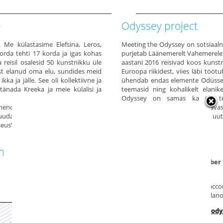
e
Odyssey project
Me külastasime Elefsina, Leros,
Meeting the Odyssey on sotsiaalne 
korda tehti 17 korda ja igas kohas
purjetab Läänemerelt Vahemerele.
 reisil osalesid 50 kunstnikku üle
aastani 2016 reisivad koos kunstn
st elanud oma elu, sundides meid
Euroopa riikidest, viies läbi töö
a ja jälle. See oli kollektiivne ja
ühendab endas elemente Odüssei
änada Kreeka ja meie külalisi ja
teemasid ning kohalikelt elanik
Odyssey on samas ka ise te
endame selle ekskursiooni ja kõik
pikaajaliseks koostööks, et ava
suuda koju minna või tuulega edasi
kultuurilisi seisukohti loomaks uut 
eus” ja loodame, et varsti leiate
EELMISED SÜNDMUSED
m
30 November - 2 December 
Helsinki (Finland).
18 - 20 October 2016
: Il rac
Interattivo del Cinema, Milano 
24 July 2016
:
Landing_an ody