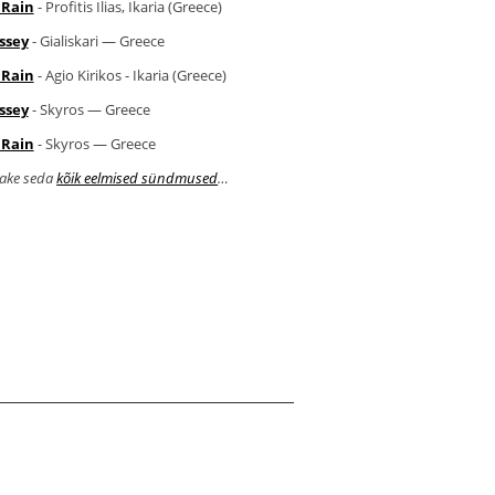
 Rain
- Profitis Ilias, Ikaria (Greece)
ssey
- Gialiskari — Greece
 Rain
- Agio Kirikos - Ikaria (Greece)
ssey
- Skyros — Greece
 Rain
- Skyros — Greece
ake seda
kõik eelmised sündmused
…