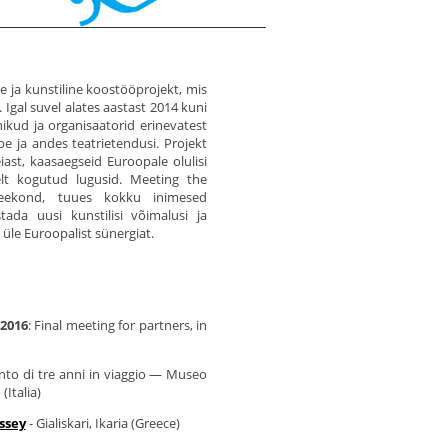
ja kunstiline koostööprojekt, mis
 Igal suvel alates aastast 2014 kuni
ikud ja organisaatorid erinevatest
tube ja andes teatrietendusi. Projekt
ast, kaasaegseid Euroopale olulisi
elt kogutud lugusid. Meeting the
ekond, tuues kokku inimesed
stada uusi kunstilisi võimalusi ja
üle Euroopalist sünergiat.
2016
: Final meeting for partners, in
conto di tre anni in viaggio — Museo
(Italia)
ssey
- Gialiskari, Ikaria (Greece)