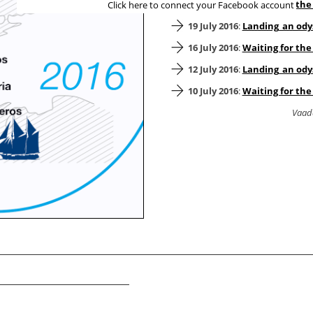
22 July 2016
:
Waiting for the
Click here to connect your Facebook account
19 July 2016
:
Landing_an ody
16 July 2016
:
Waiting for the
12 July 2016
:
Landing_an ody
10 July 2016
:
Waiting for the
Vaad