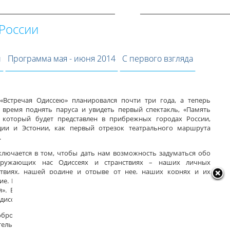
 России
и
Программа мая - июня 2014
С первого взгляда
«Встречая Одиссею» планировался почти три года, а теперь
время поднять паруса и увидеть первый спектакль, «Память
 который будет представлен в прибрежных городах России,
ии и Эстонии, как первый отрезок театрального маршрута
.
ключается в том, чтобы дать нам возможность задуматься обо
кружающих нас Одиссеях и странствиях – наших личных
твиях, нашей родине и отрыве от нее, наших корнях и их
вие. Все это может быть составляющими глобальной метафоры
я». В то же время, путешествия на борту парусника «Хоппет»
диссеей в прямом смысле этого слова.
обро пожаловать на борт нашего путешествия. Для меня это
ительно большая гордость – представить Вам первую часть этой