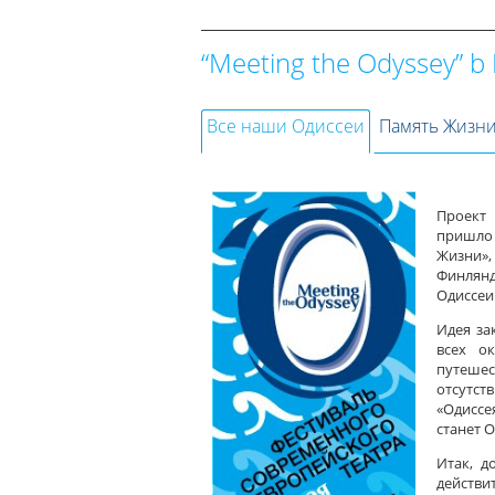
“Meeting the Odyssey” b
Все наши Одиссеи
Память Жизн
Проект 
пришло 
Жизни»,
Финлянд
Одиссеи
Идея за
всех о
путешес
отсутст
«Одиссе
станет О
Итак, д
действ