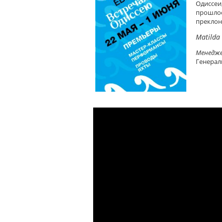
Одиссеи
прошло
преклон
Matilda
Менедже
Генераль