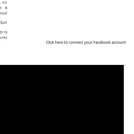
, которая поведет Вас в потаенные уголки Вашей памяти, где
е встречается с настоящим, и молодежь встречает свой
ный возраст.
 Sundström
р проекта «Встречая Одиссею»
ный директор театра Viirus
Click here to connect your Facebook account