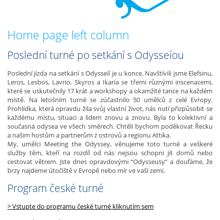
Home page left column
Poslední turné po setkání s Odysseíou
Poslední jízda na setkání s Odysseíí je u konce. Navštívili jsme Elefsinu,
Leros, Lesbos, Lavrio, Skyros a Ikaria se třemi různými inscenacemi,
které se uskutečnily 17 krát a workshopy a okamžité tance na každém
místě. Na letošním turné se zúčastnilo 50 umělců z celé Evropy.
Prohlídka, která opravdu žila svůj vlastní život, nás nutí přizpůsobit se
každému místu, situaci a lidem znovu a znovu. Byla to kolektivní a
současná odysea ve všech směrech. Chtěli bychom poděkovat Řecku
a našim hostům a partnerům z ostrovů a regionu Attika.
My, umělci Meeting the Odyssey, věnujeme toto turné a veškeré
služby těm, kteří na rozdíl od nás nejsou schopni jít domů nebo
cestovat větrem. Jste dnes opravdovými “Odysseusy” a doufáme, že
brzy najdeme útočiště v Evropě nebo mír ve vaší zemi.
Program české turné
> Vstupte do programu české turné kliknutím sem