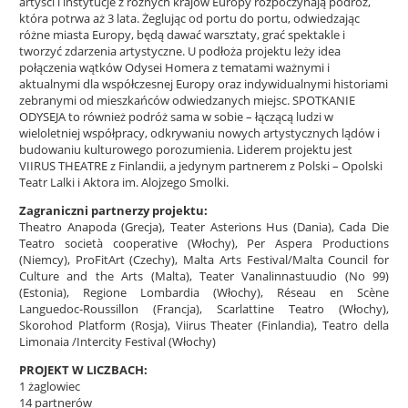
artyści i instytucje z różnych krajów Europy rozpoczynają podróż,
która potrwa aż 3 lata. Żeglując od portu do portu, odwiedzając
różne miasta Europy, będą dawać warsztaty, grać spektakle i
tworzyć zdarzenia artystyczne. U podłoża projektu leży idea
połączenia wątków Odysei Homera z tematami ważnymi i
aktualnymi dla współczesnej Europy oraz indywidualnymi historiami
zebranymi od mieszkańców odwiedzanych miejsc. SPOTKANIE
ODYSEJA to również podróż sama w sobie – łączącą ludzi w
wieloletniej współpracy, odkrywaniu nowych artystycznych lądów i
budowaniu kulturowego porozumienia. Liderem projektu jest
VIIRUS THEATRE z Finlandii, a jedynym partnerem z Polski – Opolski
Teatr Lalki i Aktora im. Alojzego Smolki.
Zagraniczni partnerzy projektu:
Theatro Anapoda (Grecja), Teater Asterions Hus (Dania), Cada Die
Teatro società cooperative (Włochy), Per Aspera Productions
(Niemcy), ProFitArt (Czechy), Malta Arts Festival/Malta Council for
Culture and the Arts (Malta), Teater Vanalinnastuudio (No 99)
(Estonia), Regione Lombardia (Włochy), Réseau en Scène
Languedoc-Roussillon (Francja), Scarlattine Teatro (Włochy),
Skorohod Platform (Rosja), Viirus Theater (Finlandia), Teatro della
Limonaia /Intercity Festival (Włochy)
PROJEKT W LICZBACH:
1 żaglowiec
14 partnerów