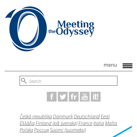
Česká republika
Danmark
Deutschland
Eesti
Ελλάδα
Finland (på svenska)
France
Italia
Malta
Polska
Россия
Suomi (suomeksi)