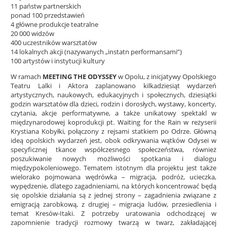
11 państw partnerskich
ponad 100 przedstawień
4 główne produkcje teatralne
20 000 widzów
400 uczestników warsztatów
14 lokalnych akcji (nazywanych „instatn performansami”)
100 artystów i instytucji kultury
W ramach
MEETING THE ODYSSEY
w Opolu, z inicjatywy Opolskiego
Teatru Lalki i Aktora zaplanowano kilkadziesiąt wydarzeń
artystycznych, naukowych, edukacyjnych i społecznych, dziesiątki
godzin warsztatów dla dzieci, rodzin i dorosłych, wystawy, koncerty,
czytania, akcje performatywne, a także unikatowy spektakl w
międzynarodowej koprodukcji pt. Waiting for the Rain w reżyserii
Krystiana Kobyłki, połączony z rejsami statkiem po Odrze. Główną
ideą opolskich wydarzeń jest, obok odkrywania wątków Odysei w
specyficznej tkance współczesnego społeczeństwa, również
poszukiwanie nowych możliwości spotkania i dialogu
międzypokoleniowego. Tematem istotnym dla projektu jest także
wielorako pojmowana wędrówka – migracja, podróż, ucieczka,
wypędzenie, dlatego zagadnieniami, na których koncentrować będą
się opolskie działania są z jednej strony – zagadnienia związane z
emigracją zarobkową, z drugiej – migracja ludów, przesiedlenia i
temat Kresów-Itaki. Z potrzeby uratowania odchodzącej w
zapomnienie tradycji rozmowy twarzą w twarz, zakładającej