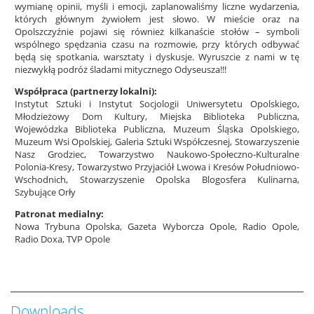
wymianę opinii, myśli i emocji, zaplanowaliśmy liczne wydarzenia,
których głównym żywiołem jest słowo. W mieście oraz na
Opolszczyźnie pojawi się również kilkanaście stołów – symboli
wspólnego spędzania czasu na rozmowie, przy których odbywać
będą się spotkania, warsztaty i dyskusje. Wyruszcie z nami w tę
niezwykłą podróż śladami mitycznego Odyseusza!!!
Współpraca (partnerzy lokalni):
Instytut Sztuki i Instytut Socjologii Uniwersytetu Opolskiego,
Młodzieżowy Dom Kultury, Miejska Biblioteka Publiczna,
Wojewódzka Biblioteka Publiczna, Muzeum Śląska Opolskiego,
Muzeum Wsi Opolskiej, Galeria Sztuki Współczesnej, Stowarzyszenie
Nasz Grodziec, Towarzystwo Naukowo-Społeczno-Kulturalne
Polonia-Kresy, Towarzystwo Przyjaciół Lwowa i Kresów Południowo-
Wschodnich, Stowarzyszenie Opolska Blogosfera Kulinarna,
Szybujące Orły
Patronat medialny:
Nowa Trybuna Opolska, Gazeta Wyborcza Opole, Radio Opole,
Radio Doxa, TVP Opole
OPOLSKI TEATR LALKI I AKTORA
OPOLSKI TEATR LALKI I AKTORA
Pobrane
Odyseje Kalendarium
WAITING FOR THE RAIN – spektakl dla widzów dorosłych
REJSY PO ODRZE
Odyseje Opisy Wydarzen
5.07.2014, godz. 21.00 PREMIERA,
28.06-4.07.2014, godz. 18.00
Downloads